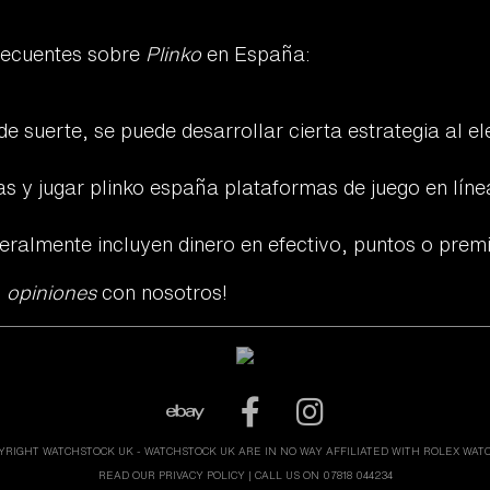
recuentes sobre
Plinko
en España:
suerte, se puede desarrollar cierta estrategia al eleg
ias y
jugar plinko españa
plataformas de juego en lín
eralmente incluyen dinero en efectivo, puntos o prem
s
opiniones
con nosotros!
YRIGHT WATCHSTOCK UK - WATCHSTOCK UK ARE IN NO WAY AFFILIATED WITH ROLEX WAT
READ OUR PRIVACY POLICY
| CALL US ON 07818 044234