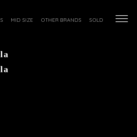
ES
MID SIZE
OTHER BRANDS
SOLD
la
la