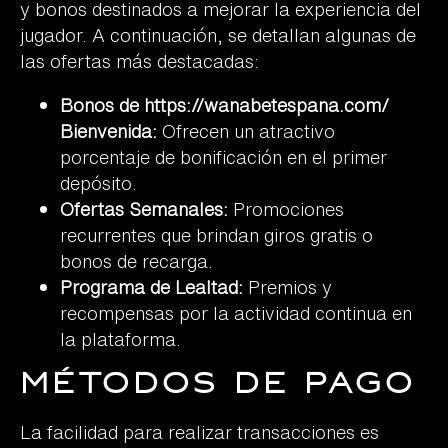
y bonos destinados a mejorar la experiencia del
jugador. A continuación, se detallan algunas de
las ofertas más destacadas:
Bonos de
https://wanabetespana.com/
Bienvenida:
Ofrecen un atractivo
porcentaje de bonificación en el primer
depósito.
Ofertas Semanales:
Promociones
recurrentes que brindan giros gratis o
bonos de recarga.
Programa de Lealtad:
Premios y
recompensas por la actividad continua en
la plataforma.
Métodos de Pago
La facilidad para realizar transacciones es