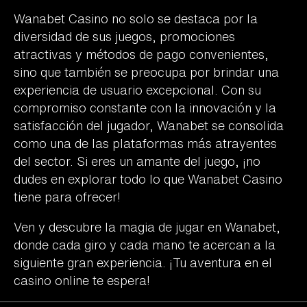
Wanabet Casino no solo se destaca por la
diversidad de sus juegos, promociones
atractivas y métodos de pago convenientes,
sino que también se preocupa por brindar una
experiencia de usuario excepcional. Con su
compromiso constante con la innovación y la
satisfacción del jugador, Wanabet se consolida
como una de las plataformas más atrayentes
del sector. Si eres un amante del juego, ¡no
dudes en explorar todo lo que Wanabet Casino
tiene para ofrecer!
Ven y descubre la magia de jugar en Wanabet,
donde cada giro y cada mano te acercan a la
siguiente gran experiencia. ¡Tu aventura en el
casino online te espera!