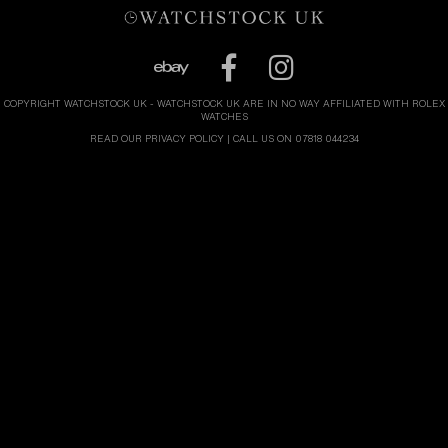
COPYRIGHT WATCHSTOCK UK - WATCHSTOCK UK ARE IN NO WAY AFFILIATED WITH ROLEX
WATCHES
READ OUR PRIVACY POLICY
| CALL US ON 07818 044234