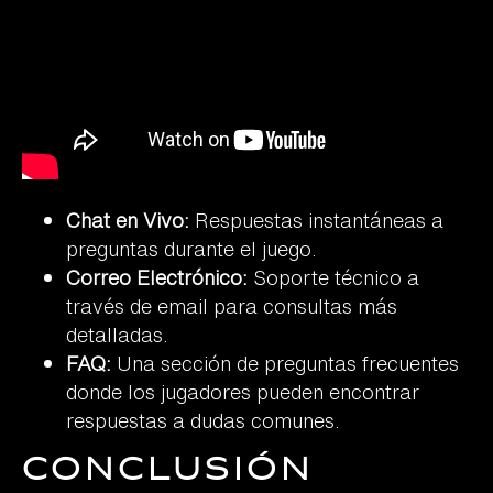
Chat en Vivo:
Respuestas instantáneas a
preguntas durante el juego.
Correo Electrónico:
Soporte técnico a
través de email para consultas más
detalladas.
FAQ:
Una sección de preguntas frecuentes
donde los jugadores pueden encontrar
respuestas a dudas comunes.
Conclusión