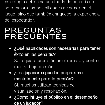
psicología detrás de una tanda de penaltis no
solo mejora las posibilidades de ganar en el
juego, sino que también enriquece la experiencia
del espectador.
Preguntas
Frecuentes
¿Qué habilidades son necesarias para tener
éxito en las penaltis?
Se requiere precisión en el remate y control
mental bajo presión.
¿Los jugadores pueden prepararse
mentalmente para la presión?
Sí, muchos utilizan técnicas de
visualización y respiración.
¿Cómo influye el público en el desempeño
de un jugador?