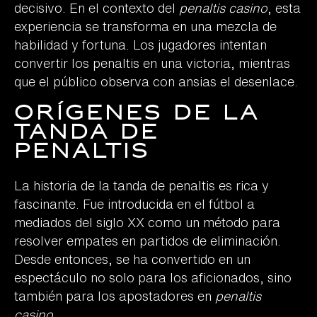
decisivo. En el contexto del
penaltis casino
, esta
experiencia se transforma en una mezcla de
habilidad y fortuna. Los jugadores intentan
convertir los penaltis en una victoria, mientras
que el público observa con ansias el desenlace.
Orígenes de la
Tanda de
Penaltis
La historia de la tanda de penaltis es rica y
fascinante. Fue introducida en el fútbol a
mediados del siglo XX como un método para
resolver empates en partidos de eliminación.
Desde entonces, se ha convertido en un
espectáculo no solo para los aficionados, sino
también para los apostadores en
penaltis
casino
.