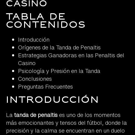
Casino
Tabla de
Contenidos
Introducción
Orígenes de la Tanda de Penaltis
Estrategias Ganadoras en las Penaltis del
Casino
Psicología y Presión en la Tanda
Conclusiones
Preguntas Frecuentes
Introducción
La
tanda de penaltis
es uno de los momentos
más emocionantes y tensos del fútbol, donde la
precisión y la calma se encuentran en un duelo