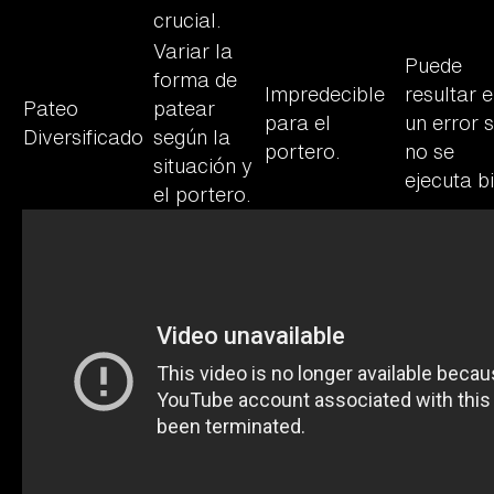
crucial.
Variar la
Puede
forma de
Impredecible
resultar 
Pateo
patear
para el
un error s
Diversificado
según la
portero.
no se
situación y
ejecuta b
el portero.