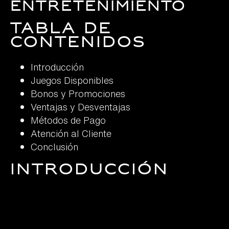
Entretenimiento
Tabla de
Contenidos
Introducción
Juegos Disponibles
Bonos y Promociones
Ventajas y Desventajas
Métodos de Pago
Atención al Cliente
Conclusión
Introducción