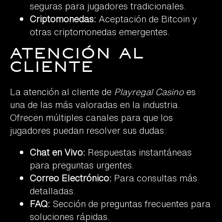
seguras para jugadores tradicionales.
Criptomonedas:
Aceptación de Bitcoin y
otras criptomonedas emergentes.
Atención al
Cliente
La atención al cliente de
Playregal Casino
es
una de las más valoradas en la industria.
Ofrecen múltiples canales para que los
jugadores puedan resolver sus dudas:
Chat en Vivo:
Respuestas instantáneas
para preguntas urgentes.
Correo Electrónico:
Para consultas más
detalladas.
FAQ:
Sección de preguntas frecuentes para
soluciones rápidas.