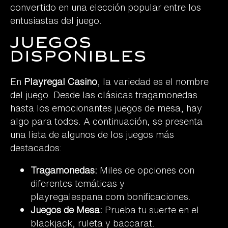
convertido en una elección popular entre los
entusiastas del juego.
Juegos
Disponibles
En
Playregal Casino
, la variedad es el nombre
del juego. Desde las clásicas tragamonedas
hasta los emocionantes juegos de mesa, hay
algo para todos. A continuación, se presenta
una lista de algunos de los juegos más
destacados:
Tragamonedas:
Miles de opciones con
diferentes temáticas y
playregalespana.com
bonificaciones.
Juegos de Mesa:
Prueba tu suerte en el
blackjack, ruleta y baccarat.