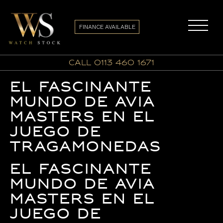
FINANCE AVAILABLE
call 0113 460 1671
El Fascinante
Mundo de Avia
Masters en el
Juego de
Tragamonedas
El Fascinante
Mundo de Avia
Masters en el
Juego de