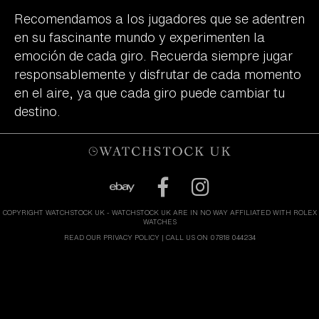
Recomendamos a los jugadores que se adentren
en su fascinante mundo y experimenten la
emoción de cada giro. Recuerda siempre jugar
responsablemente y disfrutar de cada momento
en el aire, ya que cada giro puede cambiar tu
destino.
COPYRIGHT WATCHSTOCK UK - WATCHSTOCK UK ARE IN NO WAY AFFILIATED WITH ROLEX
WATCHES
READ OUR PRIVACY POLICY
| CALL US ON 07818 044234