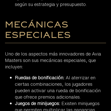
según su estrategia y presupuesto.
Mecánicas
Especiales
Uno de los aspectos más innovadores de Avia
Masters son sus mecánicas especiales, que
incluyen:
Ruedas de bonificación:
Al aterrizar en
ciertas combinaciones, los jugadores
pueden activar una rueda de bonificación
que ofrece premios adicionales.
Juegos de minijuegos:
Existen minijuegos
que permiten multiplicar las ganancias