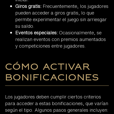
Giros gratis:
Frecuentemente, los jugadores
pueden acceder a giros gratis, lo que
permite experimentar el juego sin arriesgar
su saldo.
Eventos especiales:
Ocasionalmente, se
realizan eventos con premios aumentados
y competiciones entre jugadores.
Cómo Activar
Bonificaciones
Los jugadores deben cumplir ciertos criterios
para acceder a estas bonificaciones, que varían
según el tipo. Algunos pasos generales incluyen: