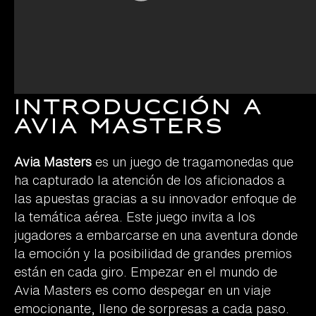
Introducción a
Avia Masters
Avia Masters
es un juego de tragamonedas que
ha capturado la atención de los aficionados a
las apuestas gracias a su innovador enfoque de
la temática aérea. Este juego invita a los
jugadores a embarcarse en una aventura donde
la emoción y la posibilidad de grandes premios
están en cada giro. Empezar en el mundo de
Avia Masters es como despegar en un viaje
emocionante, lleno de sorpresas a cada paso.