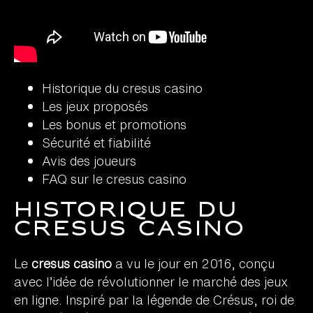
Historique du cresus casino
Les jeux proposés
Les bonus et promotions
Sécurité et fiabilité
Avis des joueurs
FAQ sur le cresus casino
Historique du
cresus casino
Le
cresus casino
a vu le jour en 2016, conçu
avec l’idée de révolutionner le marché des jeux
en ligne. Inspiré par la légende de Crésus, roi de