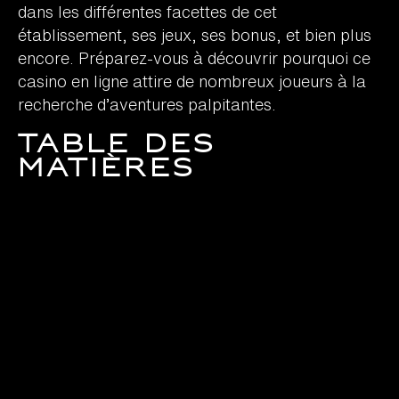
dans les différentes facettes de cet
établissement, ses jeux, ses bonus, et bien plus
encore. Préparez-vous à découvrir pourquoi ce
casino en ligne attire de nombreux joueurs à la
recherche d’aventures palpitantes.
Table des
matières