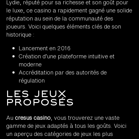
Lydie, réputé pour sa richesse et son goût pour
le luxe, ce casino a rapidement gagné une solide
réputation au sein de la communauté des
joueurs. Voici quelques éléments clés de son
historique :
Lancement en 2016
Création d’une plateforme intuitive et
moderne
Accréditation par des autorités de
régulation
Les jeux
proposés
Au
cresus casino
, vous trouverez une vaste
gamme de jeux adaptés à tous les goûts. Voici
un aperçu des catégories de jeux les plus