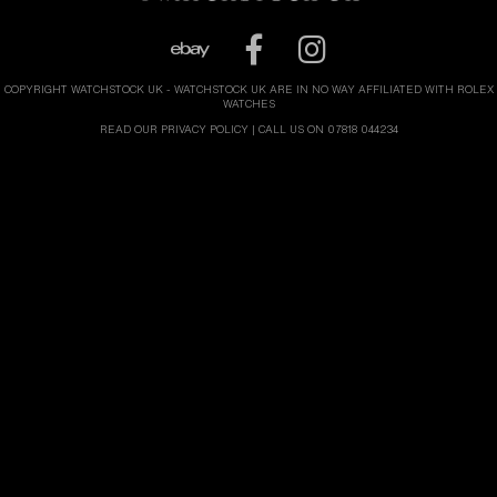
COPYRIGHT WATCHSTOCK UK - WATCHSTOCK UK ARE IN NO WAY AFFILIATED WITH ROLEX
WATCHES
READ OUR PRIVACY POLICY
| CALL US ON 07818 044234