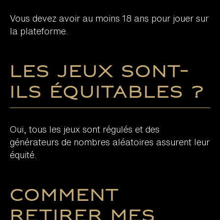
Vous devez avoir au moins 18 ans pour jouer sur
la plateforme.
Les jeux sont-
ils équitables ?
Oui, tous les jeux sont régulés et des
générateurs de nombres aléatoires assurent leur
équité.
Comment
retirer mes