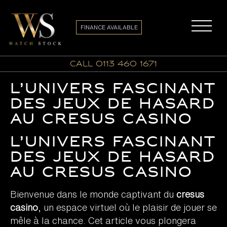
FINANCE AVAILABLE
call 0113 460 1671
L’univers fascinant
des jeux de hasard
au cresus casino
L’univers fascinant
des jeux de hasard
au cresus casino
Bienvenue dans le monde captivant du
cresus
casino
, un espace virtuel où le plaisir de jouer se
mêle à la chance. Cet article vous plongera