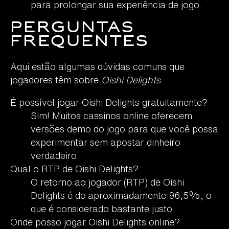
para prolongar sua experiência de jogo.
Perguntas
Frequentes
Aqui estão algumas dúvidas comuns que
jogadores têm sobre
Oishi Delights
:
É possível jogar Oishi Delights gratuitamente?
Sim! Muitos cassinos online oferecem
versões demo do jogo para que você possa
experimentar sem apostar dinheiro
verdadeiro.
Qual o RTP de Oishi Delights?
O retorno ao jogador (RTP) de Oishi
Delights é de aproximadamente 96,5%, o
que é considerado bastante justo.
Onde posso jogar Oishi Delights online?