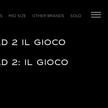
ES
MID SIZE
OTHER BRANDS
SOLD
d 2 Il Gioco
d 2: Il Gioco