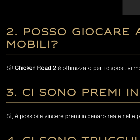
2. Posso giocare a
mobili?
Sì!
Chicken Road 2
è ottimizzato per i dispositivi 
3. Ci sono premi i
Sì, è possibile vincere premi in denaro reale nelle p