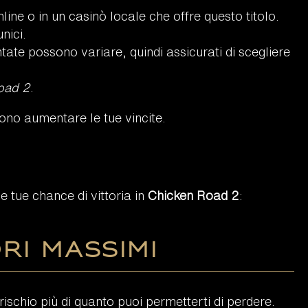
ine o in un casinò locale che offre questo titolo.
nici.
tate possono variare, quindi assicurati di scegliere
oad 2
.
sono aumentare le tue vincite.
 tue chance di vittoria in
Chicken Road 2
:
ri massimi
rischio più di quanto puoi permetterti di perdere.