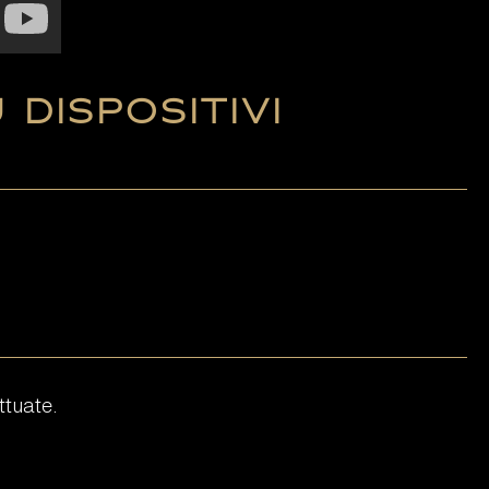
dispositivi
ttuate.