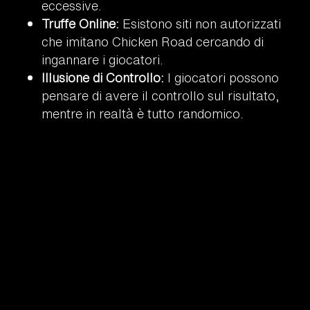
eccessive.
Truffe Online:
Esistono siti non autorizzati
che imitano Chicken Road cercando di
ingannare i giocatori.
Illusione di Controllo:
I giocatori possono
pensare di avere il controllo sul risultato,
mentre in realtà è tutto randomico.