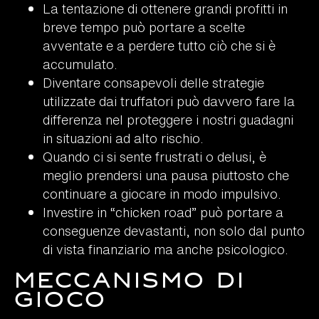
La tentazione di ottenere grandi profitti in
breve tempo può portare a scelte
avventate e a perdere tutto ciò che si è
accumulato.
Diventare consapevoli delle strategie
utilizzate dai truffatori può davvero fare la
differenza nel proteggere i nostri guadagni
in situazioni ad alto rischio.
Quando ci si sente frustrati o delusi, è
meglio prendersi una pausa piuttosto che
continuare a giocare in modo impulsivo.
Investire in “chicken road” può portare a
conseguenze devastanti, non solo dal punto
di vista finanziario ma anche psicologico.
Meccanismo di
Gioco